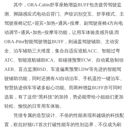
其中，ORA-Cabin舒享座舱增益BUFF包含疲劳驾驶监
测、脚踢感应式电动后背门、声纹识别交互、舒享模式、主
驾驶座椅记忆+迎宾+加热+通风+按摩、副驾驶座椅4方向电
动调节+通风+加热+按摩等功能，让用车体验质感升级;而
ORA-Pilot智能驾驶增益BUFF，则涵盖驾驶辅助、主动安
全、泊车辅助三大维度，集合自适应巡航ACC、智能过弯
ATC、智能巡航辅助ICA、前碰撞预警FCW、自动紧急制动
AEB、盲点监测BSD、车道偏离预警LDW等先进的智能驾
驶辅助功能，同时还拥有AI自动泊车、手机遥控一键泊车、
智慧轨迹倒车等诸多贴心功能。而两种增益BUFF亦可同时
选装，有了这些“黑科技”的加持，势必能带给
小姐
姐们更加
轻松、愉悦的日常用车体验。
凭借专属的造型设计、不俗的
性
能表现和越级的科技配
置，欧拉好猫GT首次打破
性
能车的
性
别边界，不仅成为刷