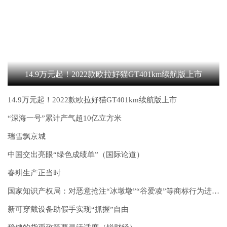
14.9万元起！2022款欧拉好猫GT401km续航版上市
14.9万元起！2022款欧拉好猫GT401km续航版上市
“深海一号”累计产气超10亿立方米
瑞雪飘京城
中国交出亮眼“绿色成绩单”（国际论道）
春耕生产正当时
国家知识产权局：对恶意抢注“冰墩墩”“谷爱凌”等商标行为进行依法打击
新可穿戴设备助假手实现“抓握”自由