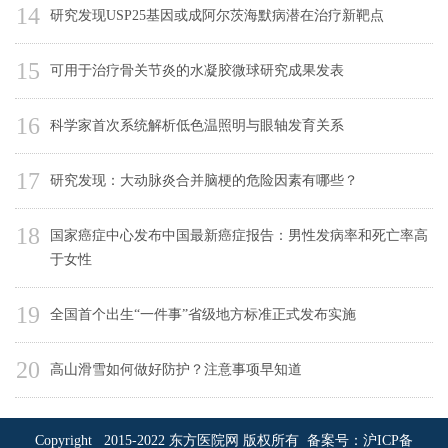
14
研究发现USP25基因或成阿尔茨海默病潜在治疗新靶点
15
可用于治疗骨关节炎的水凝胶微球研究成果发表
16
科学家首次系统解析低色温照明与眼轴发育关系
17
研究发现：大动脉炎合并脑梗的危险因素有哪些？
18
国家癌症中心发布中国最新癌症报告：男性发病率和死亡率高
于女性
19
全国首个出生“一件事”省级地方标准正式发布实施
20
高山滑雪如何做好防护？注意事项早知道
Copyright 2015-2022 东方医院网 版权所有 备案号：
沪ICP备