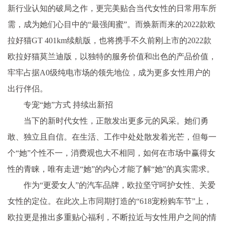
新行业认知的破局之作，更完美贴合当代女
性
的日常用车所
需，成为她们心目中的“最强闺蜜”。而焕新而来的2022款欧
拉好猫GT 401km续航版，也将携手不久前刚上市的2022款
欧拉好猫莫兰迪版，以独特的服务价值和出色的产品价值，
牢牢占据A0级纯电市场的领先地位，成为更多女
性
用户的
出行伴侣。
专宠“她”方式 持续出新招
当下的
新时代
女
性
，正散发出更多元的风采。她们勇
敢、
独立
且自信。在生活、工作中处处散发着光芒，但每一
个“她”个
性
不一，消费观也大不相同，如何在市场中赢得女
性
的青睐，唯有走进“她”的内心才能了解“她”的真实需求。
作为“更爱女人”的汽车品牌，欧拉坚守呵护女
性
、关爱
女
性
的定位。在此次上市同期打造的“618宠粉购车节”上，
欧拉更是推出多重贴心福利，不断拉
近
与女
性
用户之间的情