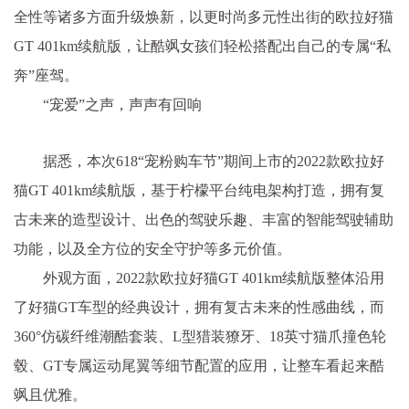
全
性
等诸多方面升级焕新，以更时尚多元
性
出街的欧拉好猫
GT 401km续航版，让酷飒女孩们轻松搭配出自己的专属“私
奔”座驾。
“宠爱”之声，声声有回响
据悉，本次618“宠粉购车节”期间上市的2022款欧拉好
猫GT 401km续航版，基于柠檬
平
台纯电架构打造，拥有复
古未来的造型设计、出色的驾驶乐趣、丰富的智能驾驶辅助
功能，以及全方位的安全守护等多元价值。
外观方面，2022款欧拉好猫GT 401km续航版整体沿用
了好猫GT车型的经典设计，拥有复古未来的
性
感曲线，而
360°仿碳纤维潮酷套装、L型猎装獠牙、18英寸猫爪撞色轮
毂、GT专属运动尾翼等细节配置的应用，让整车看起来酷
飒且优雅。