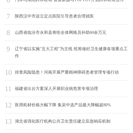
6
7
陕西汉中市设立定点医院引导患者合理就医
8
山西省临汾市永和县将给全体网格员补助60余万元
9
辽宁省以实施“五大工程”为主线 统筹做好卫生健康各项重点工
作
10
排查风险隐患！河南开展严重精神障碍患者管理专项行动
11
福建省出台方案深入开展职业病危害专项治理
12
医用耗材价格大幅下降 集采中选产品最大降幅超80%
13
湖北省强化医疗机构公共卫生责任建立应急响应机制