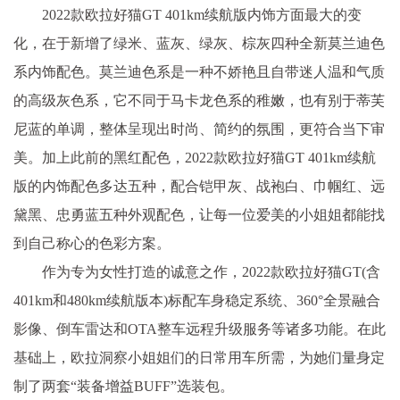
2022款欧拉好猫GT 401km续航版内饰方面最大的变
化，在于新增了绿米、蓝灰、绿灰、棕灰四种全新莫兰迪色
系内饰配色。莫兰迪色系是一种不娇艳且自带迷人温和气质
的高级灰色系，它不同于马卡龙色系的稚嫩，也有别于蒂芙
尼蓝的单调，整体呈现出时尚、简约的氛围，更符合当下审
美。加上此前的黑红配色，2022款欧拉好猫GT 401km续航
版的内饰配色多达五种，配合铠甲灰、战袍白、巾帼红、远
黛黑、忠勇蓝五种外观配色，让每一位爱美的
小姐
姐都能找
到自己称心的色彩方案。
作为专为女
性
打造的诚意之作，2022款欧拉好猫GT(含
401km和480km续航版本)标配车身稳定系统、360°全景融合
影像、倒车雷达和OTA整车远程升级服务等诸多功能。在此
基础上，欧拉洞察
小姐
姐们的日常用车所需，为她们量身定
制了两套“装备增益BUFF”选装包。