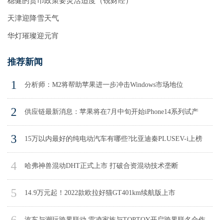
稳健的货币政策要灵活适度（锐财经）
天津迎降雪天气
华灯璀璨迎元宵
推荐新闻
1
分析师：M2将帮助苹果进一步冲击Windows市场地位
2
供应链最新消息：苹果将在7月中旬开始iPhone14系列试产
3
15万以内最好的纯电动汽车有哪些?比亚迪秦PLUSEV-i上榜
4
哈弗神兽混动DHT正式上市 打破合资混动技术垄断
5
14.9万元起！2022款欧拉好猫GT401km续航版上市
汽车与潮玩跨界联动 雷凌家族与TOPTOY开启跨界联名合作