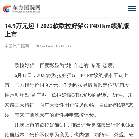
14.9万元起！2022款欧拉好猫GT401km续航版
上市
中国汽车报网 2022-06-20 15:00:36
欧拉好猫，再度彰显为“她”奔赴的“专宠“态度。
6月17日，2022款欧拉好猫GT 401km续航版本正式上
市，官方指导价14.9万元。作为欧拉品牌首款定位“纯电女
性
运动座驾”的车型，欧拉好猫GT以鲜明的酷飒、野
性
、未
来感三大特征，向广大女
性
用户传递酣畅、自由的“私奔”态
度，带来了前所未有的野
性
纯电驾控体验。
此次上市的欧拉好猫GT，推出适合更都市出行的401km
续航版本。售价不仅更为亲民，也内饰、功能
性
、外观、安