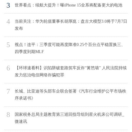
3
世界看点：续航大提升！曝iPhone 15全系将配备更大的电池
4
当前关注：华为轮值董事长胡厚崑：盘古大模型3.0将于7月7日
发布
5
视点！连平：三季度可能再度降准0.25个百分点平稳置换三、
四季度到期MLF
6
【环球速看料】识陷阱破套路筑牢反诈“篱笆墙” 人民法院持续
发力惩治电信网络诈骗犯罪
7
长城、比亚迪等头部车企联合签署《汽车行业维护公平市场秩
序承诺书》
8
国家税务总局主题教育第三巡回指导组到星火机床公司调研_
微速讯