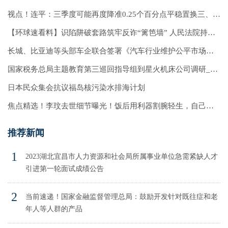
视点！连平：三季度可能再度降准0.25个百分点平稳置换三、四季度到期MLF
【环球速看料】识陷阱破套路筑牢反诈“篱笆墙” 人民法院持续发力惩治电信网络诈骗犯罪
长城、比亚迪等头部车企联合签署《汽车行业维护公平市场秩序承诺书》
国家税务总局主题教育第三巡回指导组到星火机床公司调研_微速讯
日本民众集会抗议福岛核污染水排海计划
焦点精选！李玟去世细节曝光！饭后用利器割腕轻生，自己冲出浴室求救
推荐新闻
1
2023湖北宜昌市人力资源和社会局所属事业单位急需紧缺人才
引进第一轮面试成绩公告
2
当前速递！国家金融监督管理总局：鼓励开发针对既往症和老
年人等人群的产品