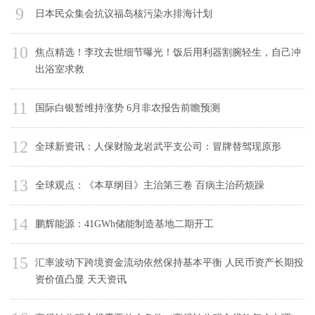
9
日本民众集会抗议福岛核污染水排海计划
10
焦点精选！李玟去世细节曝光！饭后用利器割腕轻生，自己冲
出浴室求救
11
国际白银暂维持涨势 6月非农报告前瞻预测
12
全球新资讯：人保财险龙岩武平支公司：冒牌替驾现原形
13
全球观点：《本草纲目》主治第三卷 百病主治药烦躁
14
鹏辉能源：41GWh储能制造基地二期开工
15
汇率波动下跨境资金流动依然保持基本平衡 人民币资产长期投
资价值凸显 天天资讯