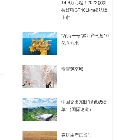
​14.9万元起！2022款欧
拉好猫GT401km续航版
上市
​“深海一号”累计产气超10
亿立方米
​瑞雪飘京城
​中国交出亮眼“绿色成绩
单”（国际论道）
​春耕生产正当时