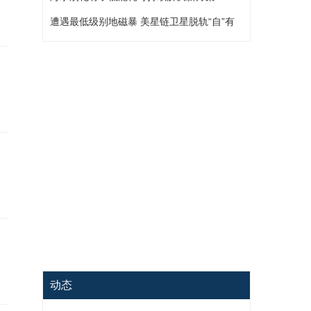
遭遇最低级别地磁暴 美星链卫星脱轨“自”有
原因
动态