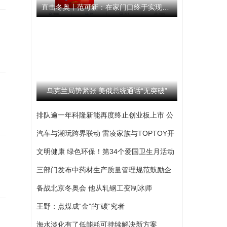
直击冬奥丨范可新：在家门口终于实现了梦想 我始终相信队伍
乌克兰局势紧张 美俄总统通话“无突破”
排队逾一年科隆新能再度终止创业板上市 公
司撤回发行上市申请文件
汽车与潮玩跨界联动 雷凌家族与TOPTOY开
启跨界联名合作
文明健康 绿色环保！第34个爱国卫生月活动
启动
三部门发布中药材生产质量管理规范鼓励企
业开展选育
备战北京冬奥会 他从轧钢工变制冰师
王野：点煤成“金”的“碳”究者
海水淡化有了低能耗可持续解决新方案