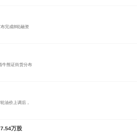
宣布完成B轮融资
恒指牛熊证街货分布
一轮油价上调后，
7.54万股