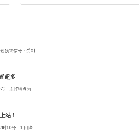
温橙色预警信号：受副
配置超多
份发布，主打特点为
上站！
时10分，1 因降