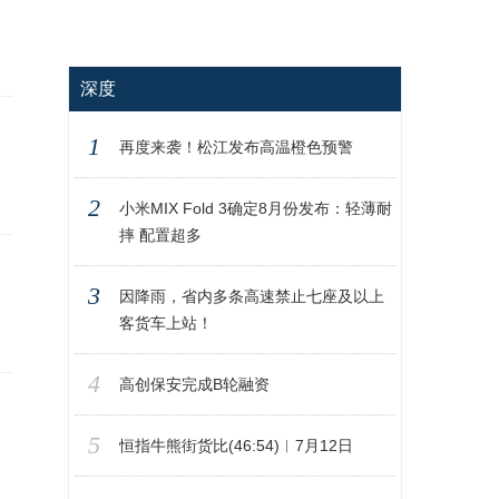
深度
1
再度来袭！松江发布高温橙色预警
2
小米MIX Fold 3确定8月份发布：轻薄耐
摔 配置超多
3
因降雨，省内多条高速禁止七座及以上
客货车上站！
4
高创保安完成B轮融资
5
恒指牛熊街货比(46:54)︱7月12日