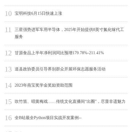
10
宝明科技6月15日快速上涨
11
三星强势进军车用半导体，2025年开始提供8英寸氮化镓代工
服务
12
甘源食品上半年净利润同比预增179.78%-211.41%
13
道县政协委员引导界别群众开展环保志愿服务活动
14
2023年燕宝奖学金奖励资助范围
15
吹竹笛、唱黄梅戏……传统文化直播间“出圈”，尽显非遗魅力
16
全B站最全Python项目实战开发案例--