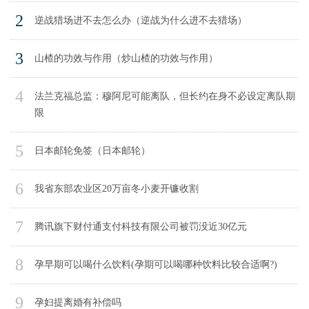
2
逆战猎场进不去怎么办（逆战为什么进不去猎场）
3
山楂的功效与作用（炒山楂的功效与作用）
4
法兰克福总监：穆阿尼可能离队，但长约在身不必设定离队期
限
5
日本邮轮免签（日本邮轮）
6
我省东部农业区20万亩冬小麦开镰收割
7
腾讯旗下财付通支付科技有限公司被罚没近30亿元
8
孕早期可以喝什么饮料(孕期可以喝哪种饮料比较合适啊?)
9
孕妇提离婚有补偿吗