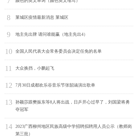
7
颜色的英文单词（颜色英文缩写）
8
莱城区疫情最新消息 莱城区
9
地主先出牌 请问谁能赢（地主先出4）
10
全国人民代表大会常务委员会决定任免的名单
11
大众换挡，小鹏起飞
12
7月30日成都欢乐谷音乐节张韶涵演出歌单
13
孙颖莎跟樊振东等8人将出战，日乒开心过早了，刘国梁将勇
夺冠军
14
2023广西柳州地区民族高级中学招聘拟聘用人员公示（教师岗
第三批）