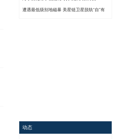
遭遇最低级别地磁暴 美星链卫星脱轨“自”有
原因
动态