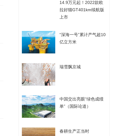
​14.9万元起！2022款欧
拉好猫GT401km续航版
上市
​“深海一号”累计产气超10
亿立方米
​瑞雪飘京城
​中国交出亮眼“绿色成绩
单”（国际论道）
​春耕生产正当时