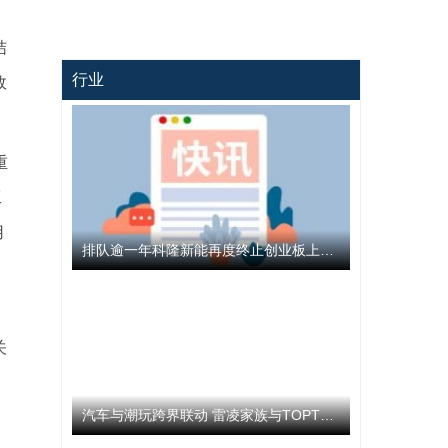
结
行业
效
重
工
用
排队逾一年科隆新能再度终止创业板上市 公司撤回发行上市申请文件
提
关
、
汽车与潮玩跨界联动 雷凌家族与TOPTOY开启跨界联名合作