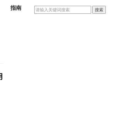
指南
搜索
用