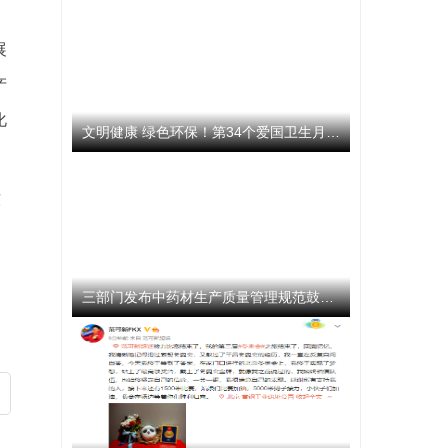
展
产
化
文明健康 绿色环保！第34个爱国卫生月活动启动
东
。
三部门发布中药材生产质量管理规范鼓励企业开展选育