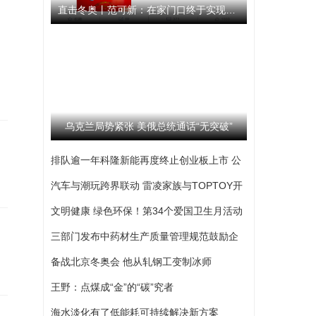
直击冬奥丨范可新：在家门口终于实现了梦想 我始终相信队伍
乌克兰局势紧张 美俄总统通话“无突破”
排队逾一年科隆新能再度终止创业板上市 公
司撤回发行上市申请文件
汽车与潮玩跨界联动 雷凌家族与TOPTOY开
启跨界联名合作
文明健康 绿色环保！第34个爱国卫生月活动
启动
三部门发布中药材生产质量管理规范鼓励企
业开展选育
备战北京冬奥会 他从轧钢工变制冰师
王野：点煤成“金”的“碳”究者
海水淡化有了低能耗可持续解决新方案