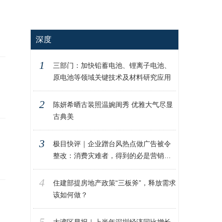
深度
1
三部门：加快铅蓄电池、锂离子电池、
原电池等领域关键技术及材料研究应用
2
陈妍希晒古装照温婉闺秀 优雅大气尽显
古典美
3
极目快评｜企业蹭台风热点做广告被令
整改：消费灾难者，得到的必是营销灾
难
4
住建部提房地产政策“三板斧”，释放需求
该如何做？
5