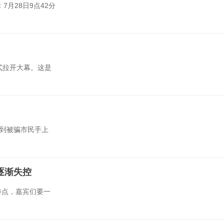
7月28日9点42分
式拉开大幕。这是
送到被骗市民手上
逐渐失控
特点，嘉宾们要一