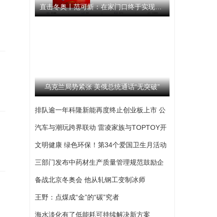
直击冬奥丨范可新：在家门口终于实现了梦想 我始终相信队伍
乌克兰局势紧张 美俄总统通话“无突破”
排队逾一年科隆新能再度终止创业板上市 公
司撤回发行上市申请文件
汽车与潮玩跨界联动 雷凌家族与TOPTOY开
启跨界联名合作
文明健康 绿色环保！第34个爱国卫生月活动
启动
三部门发布中药材生产质量管理规范鼓励企
业开展选育
备战北京冬奥会 他从轧钢工变制冰师
王野：点煤成“金”的“碳”究者
海水淡化有了低能耗可持续解决新方案