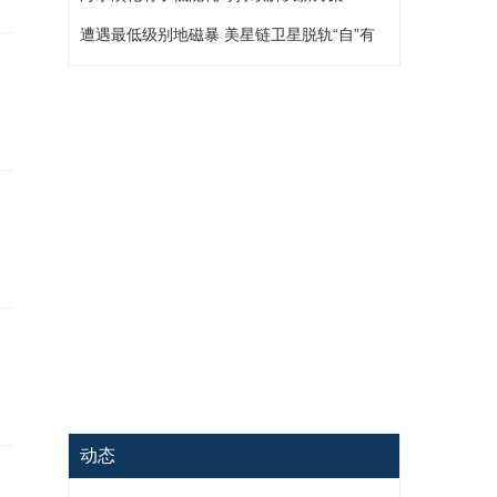
遭遇最低级别地磁暴 美星链卫星脱轨“自”有
原因
动态