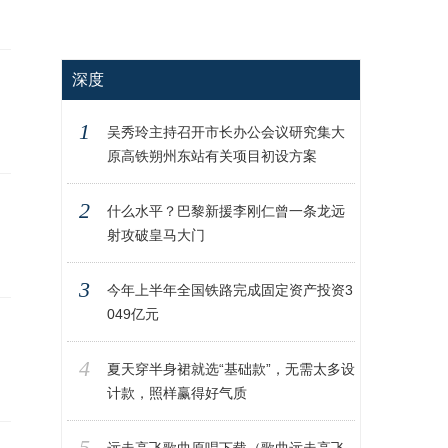
深度
1
吴秀玲主持召开市长办公会议研究集大
原高铁朔州东站有关项目初设方案
2
什么水平？巴黎新援李刚仁曾一条龙远
射攻破皇马大门‍
3
今年上半年全国铁路完成固定资产投资3
049亿元
4
夏天穿半身裙就选“基础款”，无需太多设
计款，照样赢得好气质
5