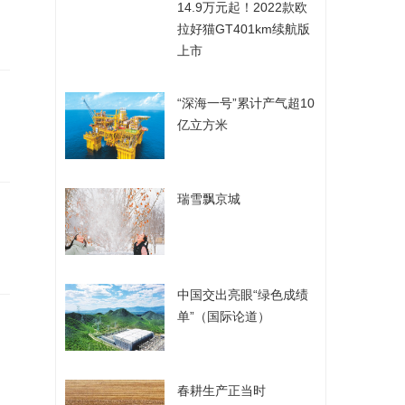
​14.9万元起！2022款欧
拉好猫GT401km续航版
上市
​“深海一号”累计产气超10
亿立方米
​瑞雪飘京城
​中国交出亮眼“绿色成绩
单”（国际论道）
​春耕生产正当时