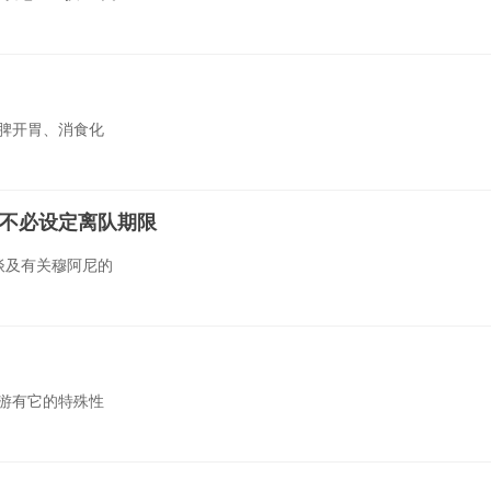
脾开胃、消食化
不必设定离队期限
谈及有关穆阿尼的
游有它的特殊性