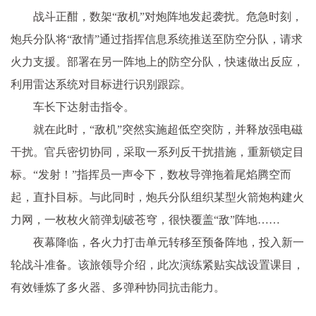
战斗正酣，数架“敌机”对炮阵地发起袭扰。危急时刻，
炮兵分队将“敌情”通过指挥信息系统推送至防空分队，请求
火力支援。部署在另一阵地上的防空分队，快速做出反应，
利用雷达系统对目标进行识别跟踪。
车长下达射击指令。
就在此时，“敌机”突然实施超低空突防，并释放强电磁
干扰。官兵密切协同，采取一系列反干扰措施，重新锁定目
标。“发射！”指挥员一声令下，数枚导弹拖着尾焰腾空而
起，直扑目标。与此同时，炮兵分队组织某型火箭炮构建火
力网，一枚枚火箭弹划破苍穹，很快覆盖“敌”阵地……
夜幕降临，各火力打击单元转移至预备阵地，投入新一
轮战斗准备。该旅领导介绍，此次演练紧贴实战设置课目，
有效锤炼了多火器、多弹种协同抗击能力。