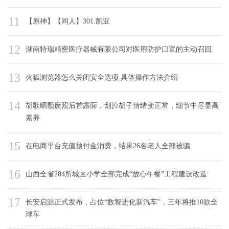
11
【原神】【同人】301.凯亚
12
湖南特瑞精密医疗器械有限公司对医用防护口罩的主动召回
13
火狐浏览器怎么关闭安全选项 具体操作方法介绍
14
胡歌晒颓废照后首露面，刮掉胡子情绪变正常，细节中尽显高
素养
15
在电商平台充值预付金消费，结果26名老人全部被骗
16
山西全省284所城区小学全部完成“放心午餐”工程建设改造
17
长安启源正式发布，占位“数智进化新汽车”，三年将推10款全
球车