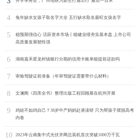
3
开学季将至，广州地铁为新生打通出行“最后一百米”
4
兔年缺水女孩子取名字大全 五行缺水取名最旺女孩名字
5
稳预期强信心 活跃资本市场丨稳健业绩夯实基本盘 上市公司
高质量发展韧性强
6
湖南嘉禾星龙村镇银行分期的信用卡账单能提前还款吗
7
审验驾驶证前准备（年审驾驶证需要带什么材料）
8
文澜阁《四库全书》整理出版工程回顾展在杭州开展
9
鸡娃不如鸡自己？38岁中产妈妈赴港读研 只为帮孩子摆脱高考
内卷
10
2023年云南集中式光伏并网总装机首次突破1000万千瓦