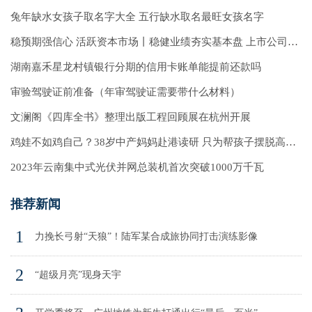
兔年缺水女孩子取名字大全 五行缺水取名最旺女孩名字
稳预期强信心 活跃资本市场丨稳健业绩夯实基本盘 上市公司高质量发展韧性强
湖南嘉禾星龙村镇银行分期的信用卡账单能提前还款吗
审验驾驶证前准备（年审驾驶证需要带什么材料）
文澜阁《四库全书》整理出版工程回顾展在杭州开展
鸡娃不如鸡自己？38岁中产妈妈赴港读研 只为帮孩子摆脱高考内卷
2023年云南集中式光伏并网总装机首次突破1000万千瓦
推荐新闻
1
力挽长弓射“天狼”！陆军某合成旅协同打击演练影像
2
“超级月亮”现身天宇