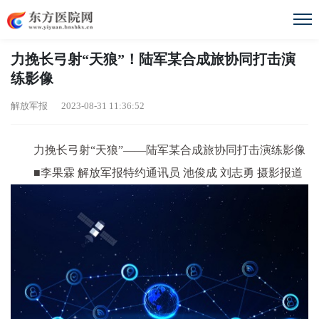
力挽长弓射“天狼”！陆军某合成旅协同打击演
练影像
解放军报 2023-08-31 11:36:52
力挽长弓射“天狼”——陆军某合成旅协同打击演练影像
■李果霖 解放军报特约通讯员 池俊成 刘志勇 摄影报道