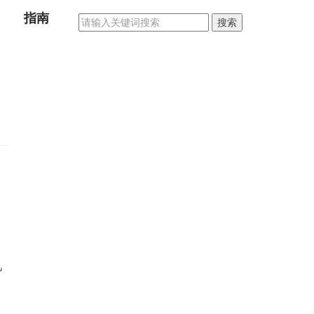
指南
搜索
几