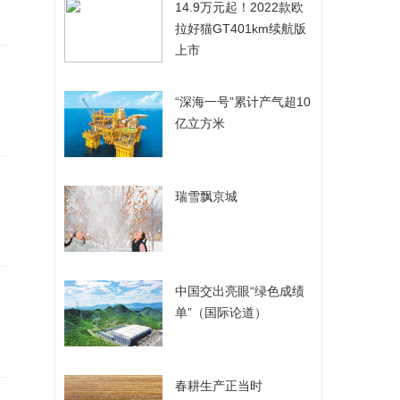
​14.9万元起！2022款欧
拉好猫GT401km续航版
上市
​“深海一号”累计产气超10
亿立方米
​瑞雪飘京城
​中国交出亮眼“绿色成绩
单”（国际论道）
​春耕生产正当时