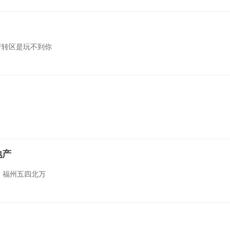
行转区是玩不到你
地产
，福州五四北万
质制成，形象栩栩