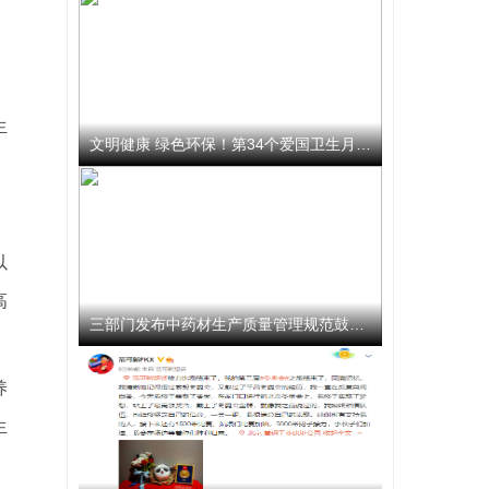
生
文明健康 绿色环保！第34个爱国卫生月活动启动
以
高
三部门发布中药材生产质量管理规范鼓励企业开展选育
养
生