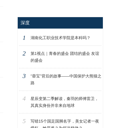
深度
1
湖南化工职业技术学院是本科吗？
2
第1视点｜青春的盛会 团结的盛会 友谊
的盛会
3
“蓉宝”背后的故事——中国保护大熊猫之
路
4
星辰变第二季解读，秦羽的师傅雷卫，
其真实身份并非来自地球
5
写错15个国足国脚名字，美女记者一夜