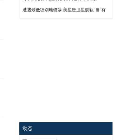
遭遇最低级别地磁暴 美星链卫星脱轨“自”有
原因
动态