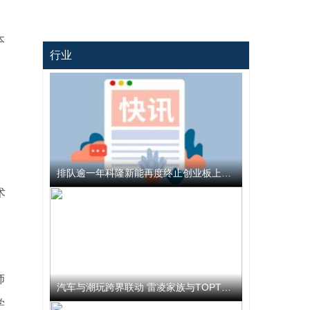
本
行业
排队逾一年科隆新能再度终止创业板上市 公司撤回发行上市申请文件
术
。
师
汽车与潮玩跨界联动 雷凌家族与TOPTOY开启跨界联名合作
学