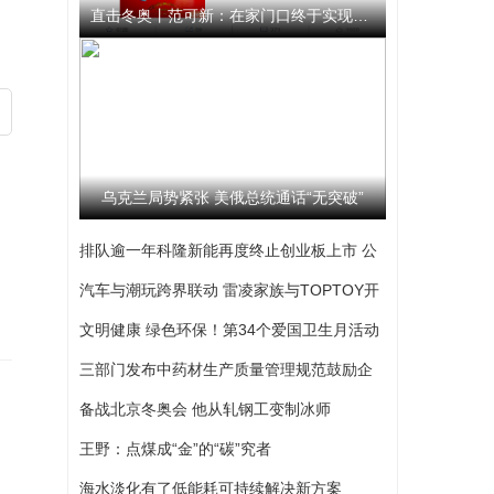
直击冬奥丨范可新：在家门口终于实现了梦想 我始终相信队伍
乌克兰局势紧张 美俄总统通话“无突破”
排队逾一年科隆新能再度终止创业板上市 公
司撤回发行上市申请文件
汽车与潮玩跨界联动 雷凌家族与TOPTOY开
启跨界联名合作
文明健康 绿色环保！第34个爱国卫生月活动
启动
三部门发布中药材生产质量管理规范鼓励企
业开展选育
备战北京冬奥会 他从轧钢工变制冰师
王野：点煤成“金”的“碳”究者
海水淡化有了低能耗可持续解决新方案