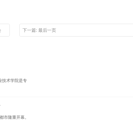
会
下一篇:
最后一页
业技术学院是专
会
成都市隆重开幕。