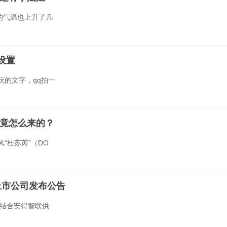
海的气温也上升了几
设置
玩的文字，qq拍一
究竟怎么来的？
“杜苏芮”（DO
家上市公司发布公告
，结合安得智联供