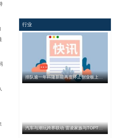
持
行业
购
桂
弱
排队逾一年科隆新能再度终止创业板上市 公司撤回发行上市申请文件
入
来
汽车与潮玩跨界联动 雷凌家族与TOPTOY开启跨界联名合作