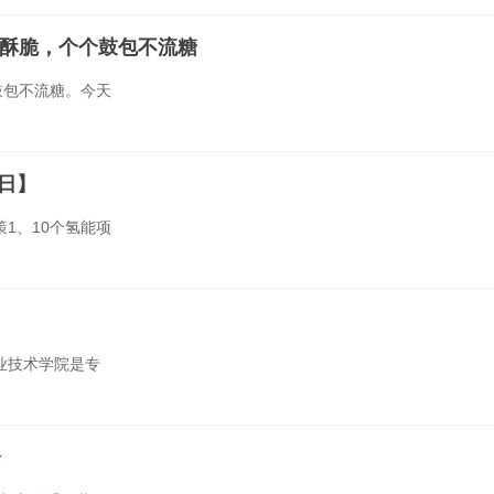
酥脆，个个鼓包不流糖
鼓包不流糖。今天
8日】
策1、10个氢能项
业技术学院是专
会