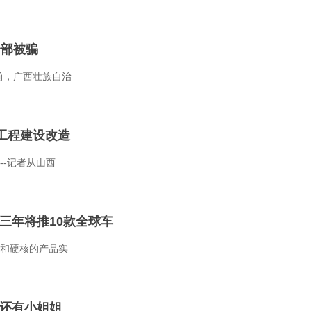
全部被骗
前，广西壮族自治
”工程建设改造
--记者从山西
三年将推10款全球车
计和硬核的产品实
戏，还有小姐姐