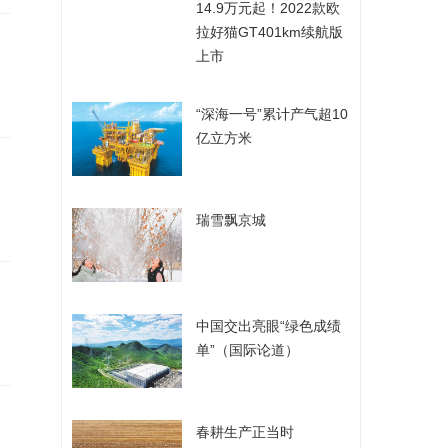
​14.9万元起！2022款欧
拉好猫GT401km续航版
上市
​“深海一号”累计产气超10
亿立方米
​瑞雪飘京城
​中国交出亮眼“绿色成绩
单”（国际论道）
​春耕生产正当时