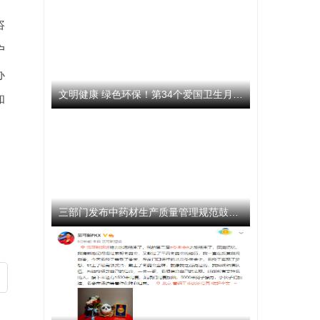
咨
户
办
文明健康 绿色环保！第34个爱国卫生月活动启动
和
三部门发布中药材生产质量管理规范鼓励企业开展选育