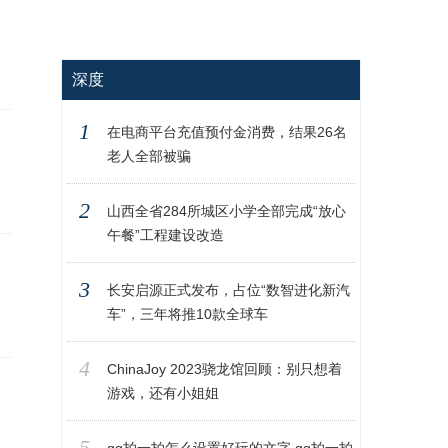
深度
1
在电商平台充值预付金消费，结果26名
老人全部被骗
2
山西全省284所城区小学全部完成“放心
午餐”工程建设改造
3
长安启源正式发布，占位“数智进化新汽
车”，三年将推10款全球车
4
ChinaJoy 2023骁龙馆回顾：别只想着
游戏，还有小姐姐
5