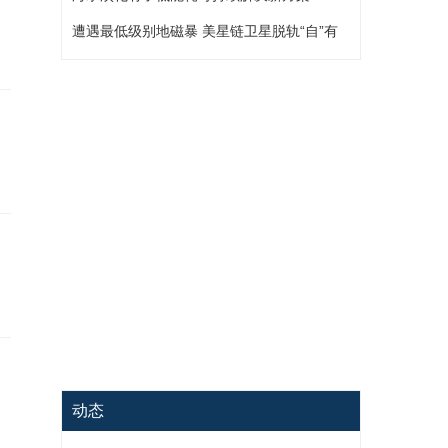
遭遇最低级别地磁暴 美星链卫星脱轨“自”有
原因
动态