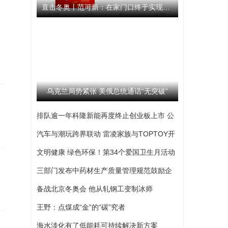
直击冬奥丨范可新：在家门口终于实现了梦想 我始终相信队伍
乌克兰局势紧张 美俄总统通话“无突破”
排队逾一年科隆新能再度终止创业板上市 公
司撤回发行上市申请文件
汽车与潮玩跨界联动 雷凌家族与TOPTOY开
启跨界联名合作
文明健康 绿色环保！第34个爱国卫生月活动
启动
三部门发布中药材生产质量管理规范鼓励企
业开展选育
备战北京冬奥会 他从轧钢工变制冰师
王野：点煤成“金”的“碳”究者
海水淡化有了低能耗可持续解决新方案