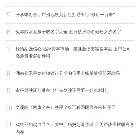
5
开学季将至，广州地铁为新生打通出行“最后一百米”
6
兔年缺水女孩子取名字大全 五行缺水取名最旺女孩名字
7
稳预期强信心 活跃资本市场丨稳健业绩夯实基本盘 上市公司
高质量发展韧性强
8
湖南嘉禾星龙村镇银行分期的信用卡账单能提前还款吗
9
审验驾驶证前准备（年审驾驶证需要带什么材料）
10
文澜阁《四库全书》整理出版工程回顾展在杭州开展
11
鸡娃不如鸡自己？38岁中产妈妈赴港读研 只为帮孩子摆脱高考
内卷