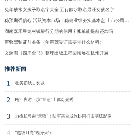
兔年缺水女孩子取名字大全 五行缺水取名最旺女孩名字
稳预期强信心 活跃资本市场丨稳健业绩夯实基本盘 上市公司高质量发展韧性强
湖南嘉禾星龙村镇银行分期的信用卡账单能提前还款吗
审验驾驶证前准备（年审驾驶证需要带什么材料）
文澜阁《四库全书》整理出版工程回顾展在杭州开展
推荐新闻
1
壮美初秋古长城
2
瓯江夜游上演“亚运”山体灯光秀
3
力挽长弓射“天狼”！陆军某合成旅协同打击演练影像
4
“超级月亮”现身天宇