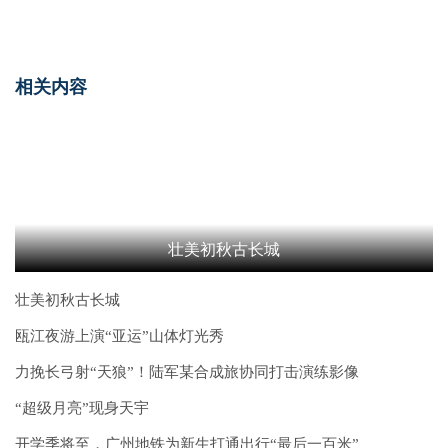
相关内容
壮美初秋古长城
壮美初秋古长城
瓯江夜游上演“亚运”山体灯光秀
力挽长弓射“天狼”！陆军某合成旅协同打击演练影像
“超级月亮”现身天宇
开学季将至，广州地铁为新生打通出行“最后一百米”