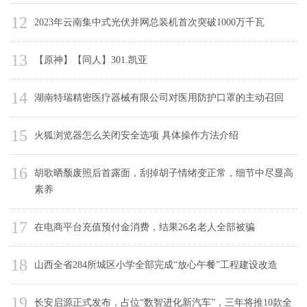
12
2023年云南集中式光伏并网总装机首次突破1000万千瓦
13
【原神】【同人】301.凯亚
14
湖南特瑞精密医疗器械有限公司对医用防护口罩的主动召回
15
火狐浏览器怎么关闭安全选项 具体操作方法介绍
16
胡歌晒颓废照后首露面，刮掉胡子情绪变正常，细节中尽显高
素养
17
在电商平台充值预付金消费，结果26名老人全部被骗
18
山西全省284所城区小学全部完成“放心午餐”工程建设改造
19
长安启源正式发布，占位“数智进化新汽车”，三年将推10款全