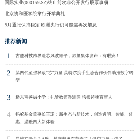
国际实业(000159.SZ)终止前次非公开发行股票事项
北京协和医学院举行开学典礼
8月通胀保持稳定 欧洲央行仍可能需再次加息
推荐新闻
1
古鳌科技跨界造芯风波难平，独董集体发声：有瑕疵！
2
第四代至强释放“芯”力量 英特尔携手生态合作伙伴助推数字转
型
3
桥东宝善街小学：礼赞教师香满园 培根铸魂育新人
4
蚂蚁基金董事长王珺：新生态与新技术，创造透明、智能、普
惠、温暖四大新体验
5
是谁在砸盘？A股，越来越没有节奏了！做空力量太强了