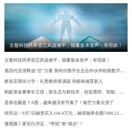
古鳌科技跨界造芯风波难平，独董集体发声：有瑕疵！
古鳌科技跨界造芯风波难平，独董集体发声：有瑕疵！
第四代至强释放“芯”力量 英特尔携手生态合作伙伴助推数字转型
桥东宝善街小学：礼赞教师香满园 培根铸魂育新人
蚂蚁基金董事长王珺：新生态与新技术，创造透明、智能、普惠、温暖四大新体验
是谁在砸盘？A股，越来越没有节奏了！做空力量太强了
恒而达：9月7日融资买入104.4万元，融资融券余额7488.22万元
微视频丨家安白洋淀，“带娃”来“戏水”！