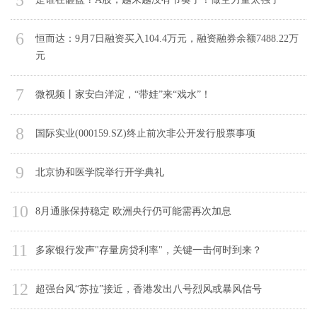
6
恒而达：9月7日融资买入104.4万元，融资融券余额7488.22万
元
7
微视频丨家安白洋淀，“带娃”来“戏水”！
8
国际实业(000159.SZ)终止前次非公开发行股票事项
9
北京协和医学院举行开学典礼
10
8月通胀保持稳定 欧洲央行仍可能需再次加息
11
多家银行发声"存量房贷利率"，关键一击何时到来？
12
超强台风“苏拉”接近，香港发出八号烈风或暴风信号