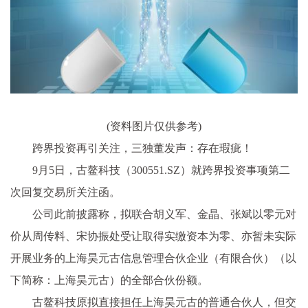
(资料图片仅供参考)
跨界投资再引关注，三独董发声：存在瑕疵！
9月5日，古鳌科技（300551.SZ）就跨界投资事项第二
次回复交易所关注函。
公司此前披露称，拟联合胡义军、金晶、张斌以零元对
价从周传料、宋协振处受让取得实缴资本为零、亦暂未实际
开展业务的上海昊元古信息管理合伙企业（有限合伙）（以
下简称：上海昊元古）的全部合伙份额。
古鳌科技原拟直接担任上海昊元古的普通合伙人，但交