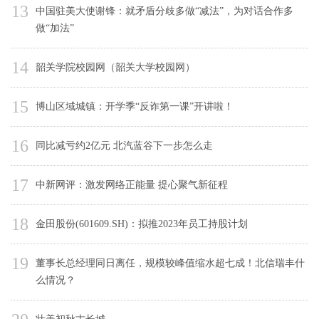
13
中国驻美大使谢锋：就矛盾分歧多做“减法”，为对话合作多
做“加法”
14
韶关学院校园网（韶关大学校园网）
15
博山区域城镇：开学季“反诈第一课”开讲啦！
16
同比减亏约2亿元 北汽蓝谷下一步怎么走
17
中新网评：激发网络正能量 提心聚气新征程
18
金田股份(601609.SH)：拟推2023年员工持股计划
19
董事长总经理同日离任，规模较峰值缩水超七成！北信瑞丰什
么情况？